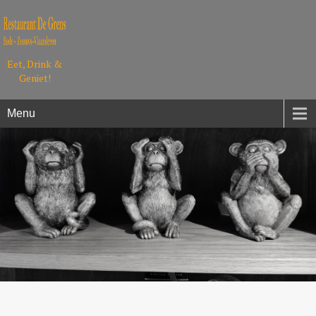
Eet, Drink &
Geniet!
Menu